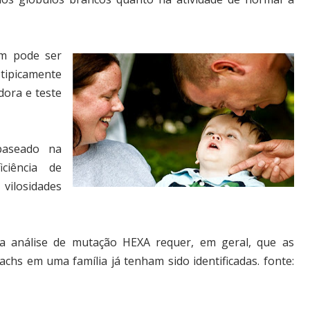
m pode ser
ipicamente
dora e teste
baseado na
ciência de
vilosidades
pela análise de mutação HEXA requer, em geral, que as
chs em uma família já tenham sido identificadas.
fonte: