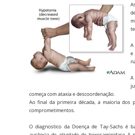
A
d
m
te
A
e
n
A
j
começa com ataxia e descoordenação.
Ao final da primeira década, a maioria dos
comprometimentos.
O diagnostico da Doença de Tay-Sachs é b
ausência de atividade de hexosaminidase A 