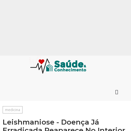
medicina
Leishmaniose - Doença Já
Erradicada Reaparece No Interior