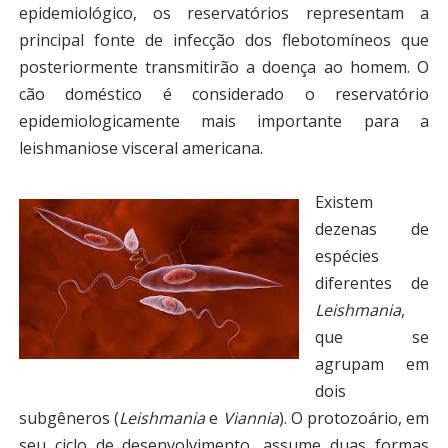
epidemiológico, os reservatórios representam a
principal fonte de infecção dos flebotomíneos que
posteriormente transmitirão a doença ao homem. O
cão doméstico é considerado o reservatório
epidemiologicamente mais importante para a
leishmaniose visceral americana.
Existem
dezenas de
espécies
diferentes de
Leishmania
,
que se
agrupam em
dois
subgêneros (
Leishmania
e
Viannia
). O protozoário, em
seu ciclo de desenvolvimento, assume duas formas