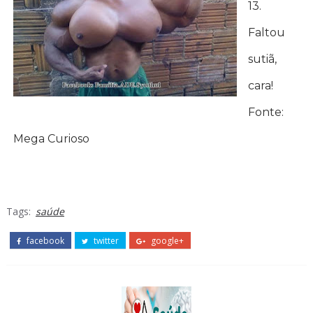
13.
Faltou
sutiã,
cara!
Fonte:
Mega Curioso
Tags:
saúde
facebook
twitter
google+