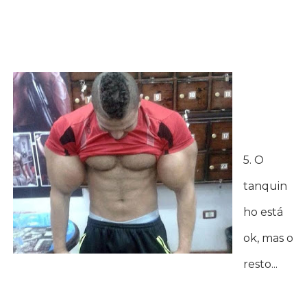
5. O
tanquin
ho está
ok, mas o
resto...