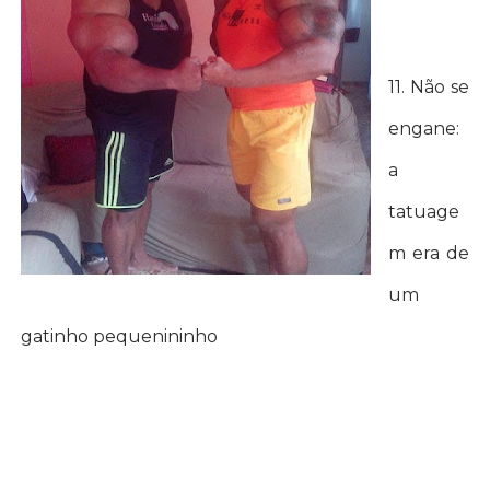
11. Não se
engane:
a
tatuage
m era de
um
gatinho pequenininho