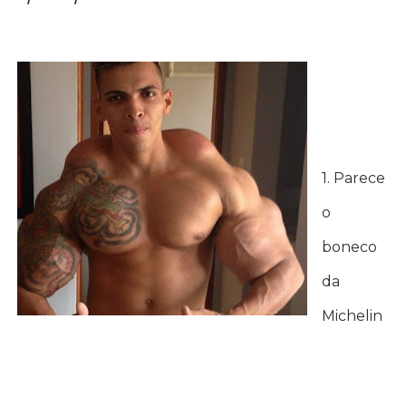
1. Parece
o
boneco
da
Michelin