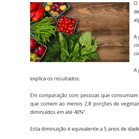
O 
de
al
A 
co
co
A 
explica os resultados:
Em comparação com pessoas que consumiam m
que comem ao menos 2,8 porções de vegetais 
diminuídos em até 40%”.
Esta diminuição é equivalente a 5 anos de idad