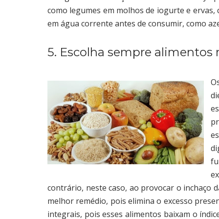
como legumes em molhos de iogurte e ervas, c
em água corrente antes de consumir, como azei
5. Escolha sempre alimentos r
Os
di
es
pr
e
di
f
e
contrário, neste caso, ao provocar o inchaço da
melhor remédio, pois elimina o excesso prese
integrais, pois esses alimentos baixam o índice