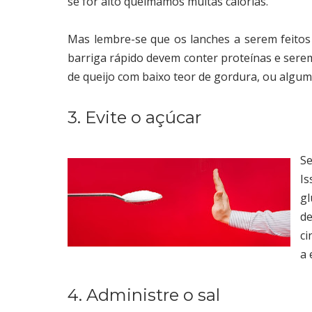
se for alto queimamos muitas calorias.
Mas lembre-se que os lanches a serem feitos 
barriga rápido devem conter proteínas e sere
de queijo com baixo teor de gordura, ou alg
3. Evite o açúcar
S
Is
gl
de
ci
a 
4. Administre o sal