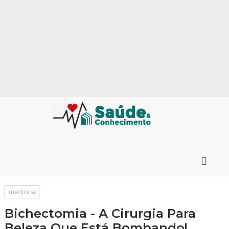
medicina
Bichectomia - A Cirurgia Para
Beleza Que Está Bombando!