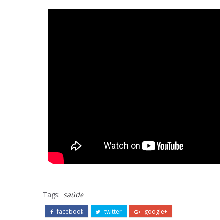
Tags:
saúde
facebook
twitter
google+