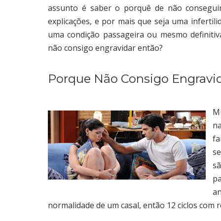
assunto é saber o porquê de não conseguir
explicações, e por mais que seja uma inferti
uma condição passageira ou mesmo definitiva.
não consigo engravidar então?
Porque Não Consigo Engravi
Mu
na
fa
se
s
pa
an
normalidade de um casal, então 12 ciclos com 