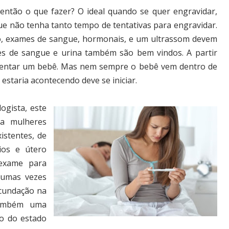
então o que fazer? O ideal quando se quer engravidar,
ue não tenha tanto tempo de tentativas para engravidar.
do, exames de sangue, hormonais, e um ultrassom devem
es de sangue e urina também são bem vindos. A partir
a tentar um bebê. Mas nem sempre o bebê vem dentro de
estaria acontecendo deve se iniciar.
ogista, este
ra mulheres
istentes, de
ios e útero
 exame para
gumas vezes
ecundação na
também uma
o do estado