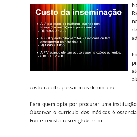
No
R$
no
d
ad
E
pr
at
al
costuma ultrapassar mais de um ano.
Para quem opta por procurar uma instituição
Observar o currículo dos médicos é essencial
Fonte: revistacrescer.globo.com