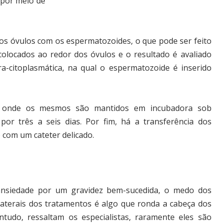
l por meio de
 dos óvulos com os espermatozoides, o que pode ser feito
colocados ao redor dos óvulos e o resultado é avaliado
ra-citoplasmática, na qual o espermatozoide é inserido
s, onde os mesmos são mantidos em incubadora sob
or três a seis dias. Por fim, há a transferência dos
 com um cateter delicado.
nsiedade por um gravidez bem-sucedida, o medo dos
olaterais dos tratamentos é algo que ronda a cabeça dos
ontudo, ressaltam os especialistas, raramente eles são