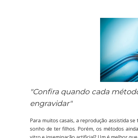
"Confira quando cada método 
engravidar"
Para muitos casais, a reprodução assistida se
sonho de ter filhos. Porém, os métodos ainda g
vitro e inseminação artificial? Um é melhor que