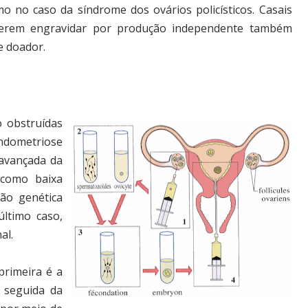
o no caso da síndrome dos ovários policísticos. Casais
uerem engravidar por produção independente também
e doador.
 obstruídas
dometriose
 avançada da
 como baixa
ção genética
ltimo caso,
al.
primeira é a
 seguida da