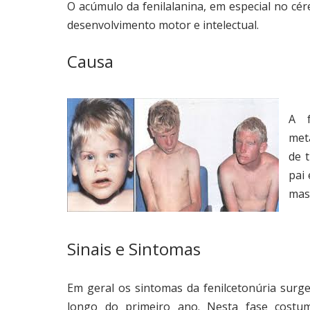
O acúmulo da fenilalanina, em especial no cére
desenvolvimento motor e intelectual.
Causa
A f
meta
de t
pai
mas
Sinais e Sintomas
Em geral os sintomas da fenilcetonúria sur
longo do primeiro ano. Nesta fase costum