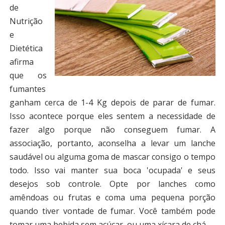
de
Nutrição
e
Dietética
afirma
que os
fumantes
ganham cerca de 1-4 Kg depois de parar de fumar.
Isso acontece porque eles sentem a necessidade de
fazer algo porque não conseguem fumar. A
associação, portanto, aconselha a levar um lanche
saudável ou alguma goma de mascar consigo o tempo
todo. Isso vai manter sua boca 'ocupada' e seus
desejos sob controle. Opte por lanches como
amêndoas ou frutas e coma uma pequena porção
quando tiver vontade de fumar. Você também pode
tomar uma bebida sem açúcar, ou uma xícara de chá.