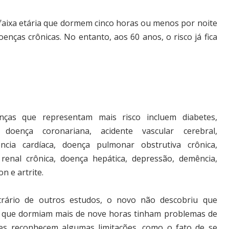
faixa etária que dormem cinco horas ou menos por noite
nças crônicas. No entanto, aos 60 anos, o risco já fica
nças que representam mais risco incluem diabetes,
, doença coronariana, acidente vascular cerebral,
iência cardíaca, doença pulmonar obstrutiva crônica,
renal crônica, doença hepática, depressão, demência,
n e artrite.
trário de outros estudos, o novo não descobriu que
 que dormiam mais de nove horas tinham problemas de
es reconhecem algumas limitações, como o fato de se