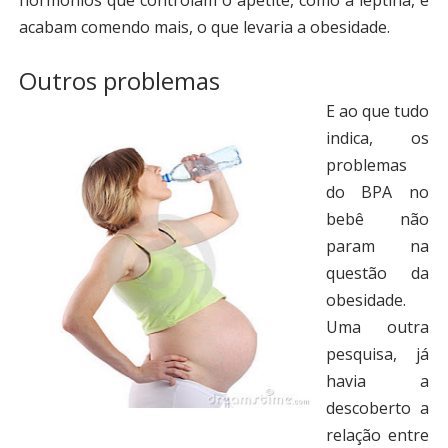
hormônios que controlam o apetite, como a leptina, e
acabam comendo mais, o que levaria a obesidade.
Outros problemas
E ao que tudo
indica, os
problemas
do BPA no
bebê não
param na
questão da
obesidade.
Uma outra
pesquisa, já
havia a
descoberto a
relação entre